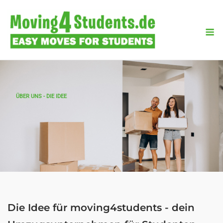
Skip
to
M
content
ÜBER UNS - DIE IDEE
Die Idee für moving4students - dein