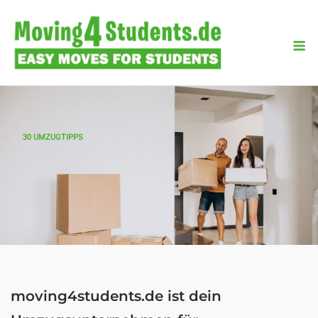
Skip
to
M
content
30 UMZUGTIPPS
moving4students.de ist dein